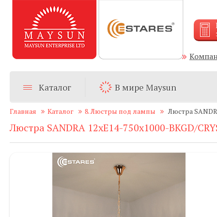
Компа
Каталог
В мире Maysun
Главная
Каталог
8. Люстры под лампы
Люстра SANDRA
Люстра SANDRA 12хЕ14-750х1000-BKGD/CRY