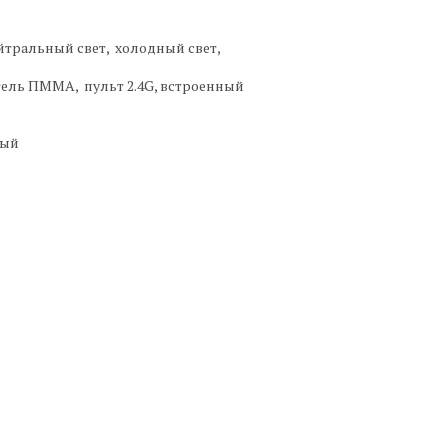
йтральный свет, холодный свет,
тель ПММА, пульт 2.4G, встроенный
вый