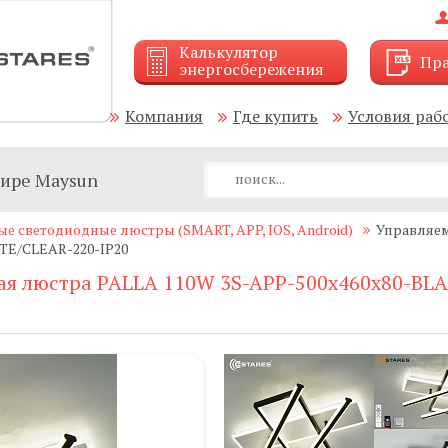
Калькулятор
Пра
энергосбережения
Компания
Где купить
Условия раб
мире Maysun
ые светодиодные люстры (SMART, APP, IOS, Android)
Управляем
TE/CLEAR-220-IP20
ая люстра PALLA 110W 3S-APP-500x460x80-BL