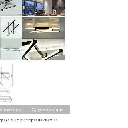
теристики
Документация
а) с ДПУ и с управлением со