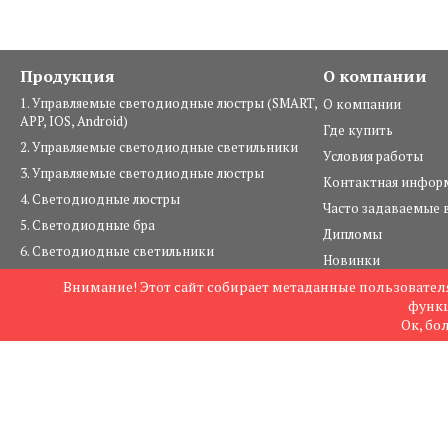
Продукция
О компании
1. Управляемые светодиодные люстры (SMART,
О компании
APP, IOS, Android)
Где купить
2. Управляемые светодиодные светильники
Условия работы
3. Управляемые светодиодные люстры
Контактная инфор
4. Светодиодные люстры
Часто задаваемые 
5. Светодиодные бра
Дипломы
6. Светодиодные светильники
Новинки
7. Светильники под лампы
Внимание! Этот сайт собирает метаданные пользователя
© 2004—2026 комп
8. Люстры под лампы
функц
Карта сайта
Ок, бо
9. Настольные светильники
10. Шинопровод и комплектующие
11. Уличное освещение
12. Лампы и ленты