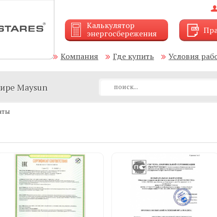
Калькулятор
Пра
энергосбережения
Компания
Где купить
Условия раб
мире Maysun
аты