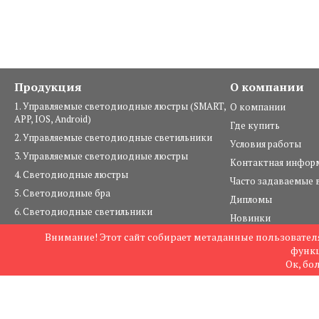
Продукция
О компании
1. Управляемые светодиодные люстры (SMART,
О компании
APP, IOS, Android)
Где купить
2. Управляемые светодиодные светильники
Условия работы
3. Управляемые светодиодные люстры
Контактная инфор
4. Светодиодные люстры
Часто задаваемые 
5. Светодиодные бра
Дипломы
6. Светодиодные светильники
Новинки
7. Светильники под лампы
Внимание! Этот сайт собирает метаданные пользователя
© 2004—2026 комп
8. Люстры под лампы
функц
Карта сайта
Ок, бо
9. Настольные светильники
10. Шинопровод и комплектующие
11. Уличное освещение